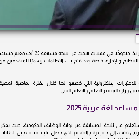
شهدت محركات البحث خلال الساعات الماضية تزايدًا ملحوظًا في عمليات البحث عن نتيجة مسابقة 25 ألف معلم م
از المركزي للتنظيم والإدارة، خاصة بعد فتح باب التظلمات رسميًا للمتقدمين من
لاختبارات الإلكترونية التي خضعوا لها خلال الفترة الماضية، تمهيدًا
 وزارة التربية والتعليم والتعليم الفني.
لاستعلام عن نتيجة المسابقة عبر بوابة الوظائف الحكومية، حيث يمكن
قومي فقط، إلى جانب رقم التقديم الذي حصل عليه عند تسجيل الطلبات،