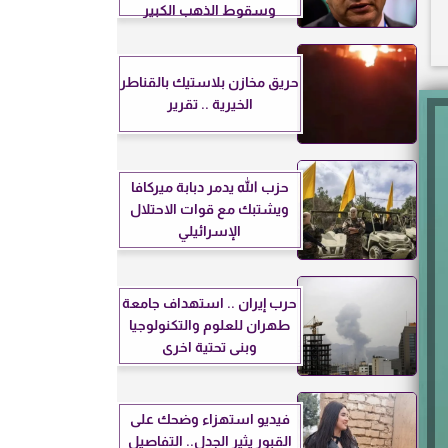
وسقوط الذهب الكبير
حريق مخازن بلاستيك بالقناطر
الخيرية .. تقرير
حزب الله يدمر دبابة ميركافا
ويشتبك مع قوات الاحتلال
الإسرائيلي
حرب إيران .. استهداف جامعة
طهران للعلوم والتكنولوجيا
وبنى تحتية اخرى
فيديو استهزاء وضحك على
القبور يثير الجدل.. التفاصيل