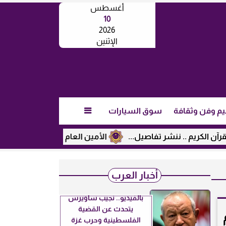
أغسطس
10
2026
الإثنين
يم وفن وثقافة
سوق السيارات

الأمين العام لرابطة الجامعات الإسلامي
أخبار العرب
بالفيديو.. نجيب ساويرس
يتحدث عن القضية
م
الفلسطينية وحرب غزة