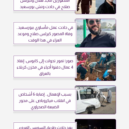
المصورين ماجد هلال وكيرلس
صلاح في حادث ونش بورسعيد
في حادث عمل مأساوي ببورسعيد..
وفاة المصور كيرلس صلاح وموعد
العزاء في هذا الوقت
صور| تمور تحولت إلى كابوس: إنقاذ
4 عمال دفنوا أحياء في مخزن كربلاء
بالعراق
بسبب الإهمال.. إصابة 6 أشخاص
في انقلاب ميكروباص على محور
الضبعة الصحراوي
بعد حادث طريق السويس المروع..