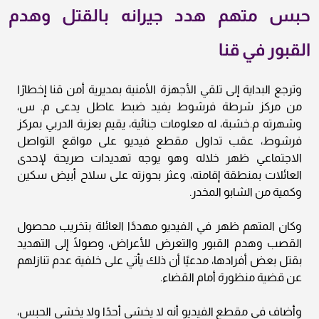
حبس متهم هدد جيرانه بالقتل وهدم
القبور في قنا
وترجع البداية إلى تلقي الأجهزة الأمنية بمديرية أمن قنا إخطارًا
من مركز شرطة فرشوط يفيد ضبط عاطل يدعى م. س،
وشهرته م.خشبة، له معلومات جنائية، يقيم بعزبة الدربي بمركز
فرشوط، عقب تداول مقطع فيديو على مواقع التواصل
الاجتماعي ظهر خلاله وهو يوجه تهديدات صريحة لإحدى
العائلات بمنطقة إقامته، وعثر بحوزته على سلاح أبيض سكين
وكمية من الشابو المخدر.
وكان المتهم ظهر في الفيديو مهددًا العائلة بتخريب محصول
القصب وهدم القبور والتعرض للأعراض، وصولًا إلى التهديد
بقتل بعض أفرادها، مدعيًا أن ذلك يأتي على خلفية عدم تنازلهم
عن قضية منظورة أمام القضاء.
وأضاف في مقطع الفيديو أنه لا يخشى أحدًا ولا يخشى الحبس،