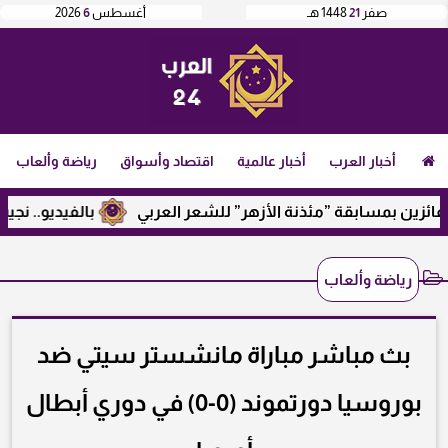
صفر
21
1448 هـ
أغسطس
6
2026
أخبار العرب
أخبار عالمية
اقتصاد وأسواق
رياضة وألعاب
ين بمسابقة ”مئذنة الأزهر” للشعر العربي
بالفيديو.. نجيب ساو
رياضة وألعاب
بث مباشر مباراة مانشستر سيتي ضد
بوروسيا دورتموند (0-0) في دوري أبطال