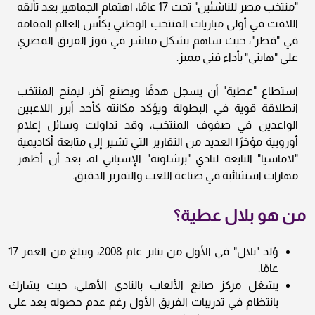
"منتخب مصر للناشئين" تحت 17 عامًا، اهتمام الجماهير بعد تألقه
اللافت في أولى مباريات المنتخب الوطني بكأس العالم المقامة
في "قطر"، حيث ساهم بشكل مباشر في فوز الفريق المصري
على "هايتي" بأداء فني مميز.
استطاع "عطية" أن يسجل هدفًا ويصنع آخر، ليمنح المنتخب
انطلاقة قوية في البطولة ويؤكد مكانته كأحد أبرز اللاعبين
الواعدين في صفوف المنتخب، وقد تداولت وسائل إعلام
أوروبية مؤخرًا العديد من التقارير التي تشير إلى متابعة أكاديمية
"لاماسيا" التابعة لنادي "برشلونة" الإسباني له، بعد أن أظهر
مهارات استثنائية في صناعة اللعب والتمرير الدقيق.
من هو بلال عطية؟
وُلد "بلال" في الأول من يناير عام 2008، ويبلغ من العمر 17
عامًا.
يشغل مركز صانع الألعاب بالنادي الأهلي، حيث يشارك
بانتظام في تدريبات الفريق الأول رغم عدم حصوله بعد على