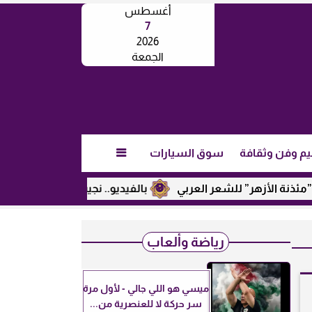
أغسطس
7
2026
الجمعة
يم وفن وثقافة
سوق السيارات

أزهر” للشعر العربي
بالفيديو.. نجيب ساويرس يكشف عن رأيه في
رياضة وألعاب
ميسي هو اللي جالي - لأول مرة
سر حركة لا للعنصرية من...