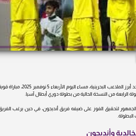
يحتضن استاد “الشيخ علي بن محمد آل خليفة” أحد أبرز الملاعب البحرينية، مساء اليوم الأربعاء 5 نوفمبر 2025، مبا
ة الرابعة من النسخة الحالية من بطولة دوري أبطال آسيا.
لجمهور لتحقيق الفوز على ضيفه فريق أنديجون، في حين يرغب الفريق
البطولة.
لخالدية وأنديجون