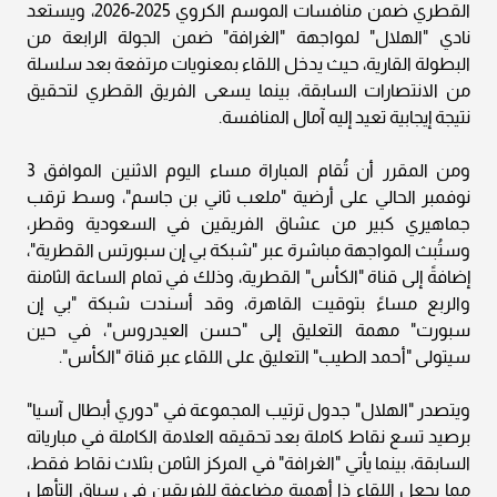
القطري ضمن منافسات الموسم الكروي 2025-2026، ويستعد
نادي "الهلال" لمواجهة "الغرافة" ضمن الجولة الرابعة من
البطولة القارية، حيث يدخل اللقاء بمعنويات مرتفعة بعد سلسلة
من الانتصارات السابقة، بينما يسعى الفريق القطري لتحقيق
نتيجة إيجابية تعيد إليه آمال المنافسة.
ومن المقرر أن تُقام المباراة مساء اليوم الاثنين الموافق 3
نوفمبر الحالي على أرضية "ملعب ثاني بن جاسم"، وسط ترقب
جماهيري كبير من عشاق الفريقين في السعودية وقطر،
وستُبث المواجهة مباشرة عبر "شبكة بي إن سبورتس القطرية"،
إضافةً إلى قناة "الكأس" القطرية، وذلك في تمام الساعة الثامنة
والربع مساءً بتوقيت القاهرة، وقد أسندت شبكة "بي إن
سبورت" مهمة التعليق إلى "حسن العيدروس"، في حين
سيتولى "أحمد الطيب" التعليق على اللقاء عبر قناة "الكأس".
ويتصدر "الهلال" جدول ترتيب المجموعة في "دوري أبطال آسيا"
برصيد تسع نقاط كاملة بعد تحقيقه العلامة الكاملة في مبارياته
السابقة، بينما يأتي "الغرافة" في المركز الثامن بثلاث نقاط فقط،
مما يجعل اللقاء ذا أهمية مضاعفة للفريقين في سباق التأهل