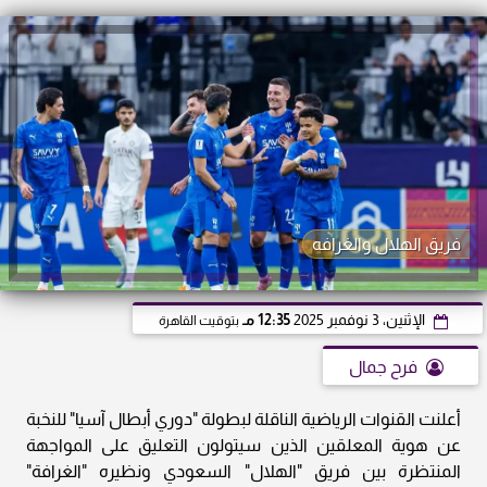
فريق الهلال والغرافه
الإثنين، 3 نوفمبر 2025
12:35 مـ
بتوقيت القاهرة
فرح جمال
أعلنت القنوات الرياضية الناقلة لبطولة "دوري أبطال آسيا" للنخبة
عن هوية المعلقين الذين سيتولون التعليق على المواجهة
المنتظرة بين فريق "الهلال" السعودي ونظيره "الغرافة"