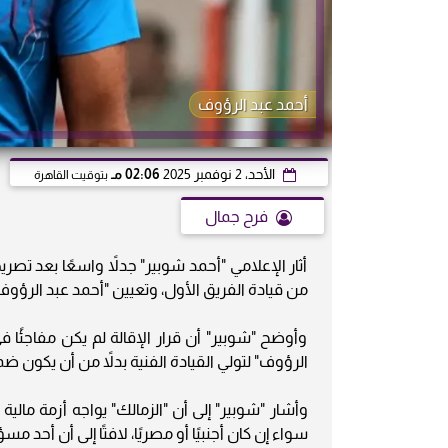
أحمد عبد الرؤوف
الأحد، 2 نوفمبر 2025
02:06 مـ
بتوقيت القاهرة
فرح جمال
أثار الإعلامي "أحمد شوبير" جدلاً واسعًا بعد تصريحا
من قيادة الفريق الأول، وتعيين "أحمد عبد الرؤوف" م
وأوضح "شوبير" أن قرار الإقالة لم يكن مفاجئًا في
الرؤوف" لتولي القيادة الفنية بدلاً من أن يكون ضم
وأشار "شوبير" إلى أن "الزمالك" يواجه أزمة مال
سواء إن كان أجنبيًا أو مصريًا، لافتًا إلى أن أحد م