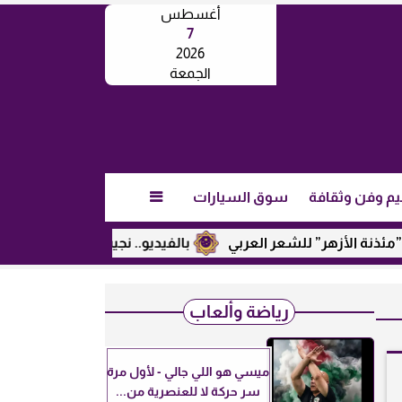
أغسطس
7
2026
الجمعة
يم وفن وثقافة
سوق السيارات

الأزهر” للشعر العربي
بالفيديو.. نجيب ساويرس يكشف عن رأيه 
رياضة وألعاب
ميسي هو اللي جالي - لأول مرة
سر حركة لا للعنصرية من...