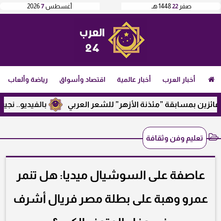
صفر
22
1448 هـ
أغسطس
7
2026
أخبار العرب
أخبار عالمية
اقتصاد وأسواق
رياضة وألعاب
بمسابقة ”مئذنة الأزهر” للشعر العربي
بالفيديو.. نجيب ساويرس
تعليم وفن وثقافة
عاصفة على السوشيال ميديا: هل تنمر
عمرو وهبة على بطلة مصر فريال أشرف