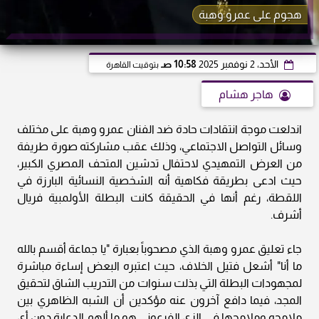
هجوم على عمرو وهبة
الأحد، 2 نوفمبر 2025
10:58 صـ
بتوقيت القاهرة
هاجر هشام
اندلعت موجة انتقادات حادة ضد الفنان عمرو وهبة على مختلف
وسائل التواصل الاجتماعي، وذلك عقب مشاركته صورة طريفة
من العرض التمهيدي لاحتفال تدشين المتحف المصري الكبير،
حيث ادعى بطريقة فكاهية أنه الشخصية النسائية البارزة في
اللقطة، رغم أنها في الحقيقة كانت البطلة الأولمبية فريال
أشرف.
جاء تعليق عمرو وهبة الذي مصحوباً بعبارة "يا جماعة أقسم بالله
ما أنا" أشعل فتيل الخلاف، حيث اعتبره البعض إساءة مباشرة
لمجهودات البطلة التي بذلت سنوات من التدريب الشاق لتحقيق
المجد، فيما دافع آخرون عنه مؤكدين أن الشبه الظاهري بين
ملامحه وملامحها في الزي الفرعوني هو ما ألهم الدعابة دون أي