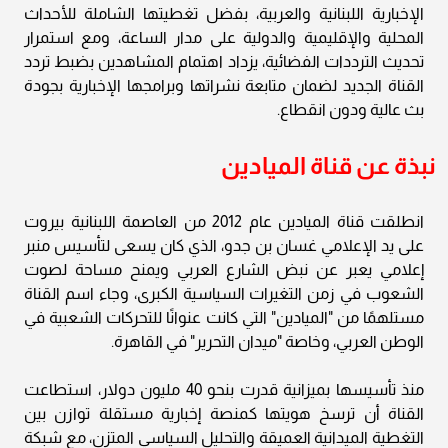
الإخبارية اللبنانية والعربية، بفضل تغطيتها الشاملة للأحداث
المحلية والإقليمية والدولية على مدار الساعة، ومع استمرار
تحديث الترددات الفضائية، يزداد اهتمام المشاهدين بضبط تردد
القناة الجديد لضمان متابعة نشراتها وبرامجها الإخبارية بجودة
بث عالية ودون انقطاع.
نبذة عن قناة الميادين
انطلقت قناة الميادين عام 2012 من العاصمة اللبنانية بيروت
على يد الإعلامي غسان بن جدو، الذي كان يسعى لتأسيس منبر
إعلامي يعبر عن نبض الشارع العربي ويمنح مساحة لصوت
الشعوب في زمن التغيرات السياسية الكبرى، وجاء اسم القناة
مستلهمًا من "الميادين" التي كانت عنوانًا للتحركات الشعبية في
الوطن العربي، وخاصة "ميدان التحرير" في القاهرة.
منذ تأسيسها بميزانية قدرت بنحو 40 مليون دولار، استطاعت
القناة أن ترسخ هويتها كمنصة إخبارية مستقلة توازن بين
التغطية الميدانية العميقة والتحليل السياسي المتزن، مع شبكة