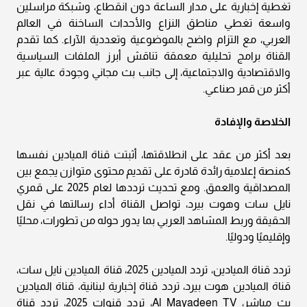
تغطية إخبارية على مدار الساعة دون انقطاع، وشبكة مراسلين
واسعة تغطي مناطق النزاع والأحداث الساخنة في العالم
العربي، مع التزام واضح بالموضوعية وتعددية الآراء. كما تقدم
القناة برامج تحليلية معمقة تناقش أبرز الملفات السياسية
والاقتصادية والاجتماعية، إلى جانب بث مجاني وجودة عالية عبر
أكثر من قمر صناعي.
الخلاصة والإفادة
بعد أكثر من عقد على انطلاقتها، أثبتت قناة الميادين نفسها
كمنصة إعلامية رائدة قادرة على تقديم محتوى متوازن يجمع بين
المصداقية والعمق. ومع تحديث ترددها لعام 2025 على قمري
نايل سات وهوت بيرد، تواصل القناة أداء رسالتها في نقل
الحقيقة وربط المشاهد العربي بما يدور حوله من تطورات، محليًا
وإقليميًا ودوليًا.
تردد قناة الميادين، تردد الميادين 2025، قناة الميادين نايل سات،
قناة الميادين هوت بيرد، تردد قناة إخبارية لبنانية، قناة الميادين
بث مباشر، Al Mayadeen TV، تردد قنوات 2025، تردد قناة