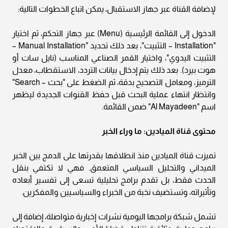
لإضافة القناة عبر جهاز الاستقبال، يمكن اتباع الخطوات التالية:
الدخول إلى القائمة الرئيسية (Menu) عبر جهاز التحكم، ثم اختيار
"Installation – التثبيت"، بعد ذلك تحديد "Manual Installation –
التثبيت اليدوي"، واختيار القمر الصناعي المناسب (نايل سات أو
هوت بيرد). بعد ذلك يتم إدخال بيانات التردد، الاستقطاب، معدل
الترميز، ومعامل التصحيح بدقة، ثم الضغط على "بحث – Search"
وانتظار انتهاء عملية البحث قبل حفظ القنوات الجديدة ليظهر
اسم "Al Mayadeen" ضمن القائمة.
محتوى قناة الميادين: ما وراء الخبر
تميزت قناة الميادين منذ انطلاقها بقدرتها على الدمج بين الخبر
الميداني والتحليل السياسي المتعمق. فهي لا تكتفي بنقل
الحدث فقط، بل تقدم برامج تحليلية تسعى إلى تفسير أبعاده
وتأثيراته، وتستضيف نخبة من الخبراء والسياسيين والمفكرين.
تشمل شبكة برامجها اليومية نشرات إخبارية متواصلة، إضافة إلى