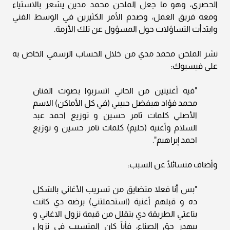
الحصري، وهو ما جعل الملحن محمد مدين يشعر بالاستياء
ومعه فريق العمل، وصدم الأمر الكثيرين في الوسط الفني
وابتدأت التساؤلات حول المسؤول عن تلك الأزمة.
نشر الملحن محمد مدي من خلال الحساب الرسمي الخاص به
على فيسبوك:
"فيه أغنيتين من الحاني اتسربوا بصوت الفنان
محمد فؤاد هيفضل حبيبي (في كل الأماكن) الاسم
الأصلي كلمات تامر حسين و توزيع احمد عبد
السلام وأغنية (حليم) كلمات تامر حسين و توزيع
احمد إبراهيم".
وأضاف متسائلًا عن السبب:
"بس أنا فعلا متضايق من تسريب الأغاني بالشكل
ده و قبلهم أغنية (استحملتني) برضه دي كانت
بتاعتي الطريقة دي بتقلل من قيمة نزول الاغاني و
بيهدر حق الصناع، فأياً كان المتسبب في نزول