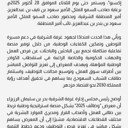
إكسبو"، ويستمر حتى يوم الثلاثاء الموافق 28 أكتوبر 2025م،
برعاية صاحب السمو الملكي الأمير سعود بن نايف بن عبدالعزيز،
أمير المنطقة الشرقية، وبحضور صاحب السمو الملكي الأمير
سعود بن بندر بن عبدالعزيز، نائب أمير المنطقة.
ويأتي هذا الحدث امتدادًا لجهود غرفة الشرقية في دعم مسيرة
التوطين وتمكين الكفاءات الوطنية، من خلال توفير منصة
تفاعلية متكاملة تجمع بين الباحثين والباحثات عن فرص العمل
والجهات الحكومية والخاصة الراغبة في استقطاب الكوادر
الوطنية المؤهلة، ويهدف المعرض إلى تعزيز التواصل المباشر
بين أطراف سوق العمل، وتوسيع مجالات التوظيف، واستثمار
طاقات الشباب السعودي بما يساهم في تحقيق أهداف رؤية
المملكة 2030 نحو اقتصاد مزدهر.
أوضح رئيس مجلس إدارة غرفة الشرقية بدر بن سليمان الرزيزاء
أن معرض "وظائف 2025" يشكل منصة استراتيجية وطنية تربط
بين طالبي العمل وأصحاب القرار ومديري الموارد البشرية في
مختلف القطاعات الاقتصادية، مشيرًا إلى أن المعرض يساهم
بشكل مباشر في تعزيز فرص التوظيف ودعم خطط التنمية