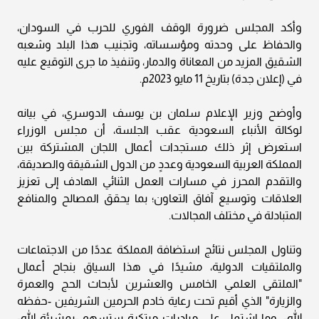
وأكد المجلس ضرورة الوقف الفوري للحرب في السودان،
والحفاظ على وحدته ومؤسساته، وتجنيب هذا البلد وشعبه
الشقيق المزيد من المعاناة والدمار، وتنفيذ ما جرى التوقيع عليه
في (إعلان جدة) بتاريخ 11 مايو 2023م.
وأوضح وزير الإعلام سلمان بن يوسف الدوسري، في بيانه
لوكالة الأنباء السعودية عقب الجلسة، أن مجلس الوزراء
استعرض إثر ذلك مستجدات أعمال اللجان المشتركة بين
المملكة العربية السعودية وعددٍ من الدول الشقيقة والصديقة،
والتقدم المحرز في مسارات العمل الثنائي الهادف إلى تعزيز
العلاقات وتوسيع آفاق التعاون؛ بما يحقق المصالح والمنافع
المتبادلة في مختلف المجالات.
وتناول المجلس نتائج استضافة المملكة عددًا من الاجتماعات
والملتقيات الدولية، مشيدًا في هذا السياق بنجاح أعمال
"الملتقى العلمي الخامس والعشرين لأبحاث الحج والعمرة
والزيارة" الذي أقيم تحت رعاية خادم الحرمين الشريفين -حفظه
الله-، وما اشتمل على مبادرات مبتكرة ستسهم -بمشيئة الله-