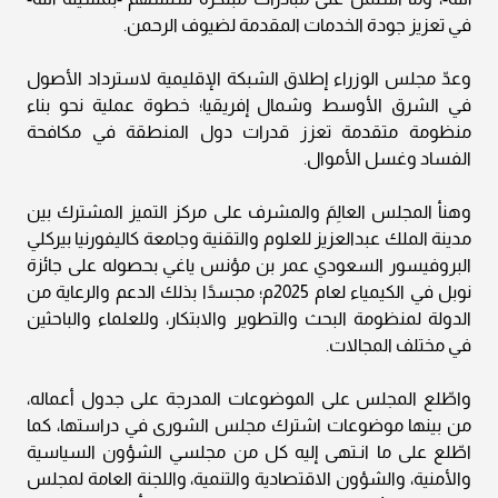
في تعزيز جودة الخدمات المقدمة لضيوف الرحمن.
وعدّ مجلس الوزراء إطلاق الشبكة الإقليمية لاسترداد الأصول
في الشرق الأوسط وشمال إفريقيا؛ خطوة عملية نحو بناء
منظومة متقدمة تعزز قدرات دول المنطقة في مكافحة
الفساد وغسل الأموال.
وهنأ المجلس العالِمَ والمشرف على مركز التميز المشترك بين
مدينة الملك عبدالعزيز للعلوم والتقنية وجامعة كاليفورنيا بيركلي
البروفيسور السعودي عمر بن مؤنس ياغي بحصوله على جائزة
نوبل في الكيمياء لعام 2025م؛ مجسدًا بذلك الدعم والرعاية من
الدولة لمنظومة البحث والتطوير والابتكار، وللعلماء والباحثين
في مختلف المجالات.
واطّلع المجلس على الموضوعات المدرجة على جدول أعماله،
من بينها موضوعات اشترك مجلس الشورى في دراستها، كما
اطّلع على ما انـتهى إليه كل من مجلسي الشؤون السياسية
والأمنية، والشؤون الاقتصادية والتنمية، واللجنة العامة لمجلس