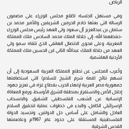
الرياض.
وفي مستهل الجلسة؛ اطّلع مجلس الوزراء على مضمون
الرسالة التي بعثها خادم الحرمين الشريفين والأمير محمد بن
سلمان بن عبدالعزيز آل سعود ولي العهد رئيس مجلس الوزراء
-حفظهما الله- إلى جلالة الملك محمد السادس ملك المملكة
المغربية، وعلى فحوى الاتصال الهاتفي الذي تلقاه سمو ولي
العهد من جلالة الملك عبدالله الثاني ابن الحسين ملك المملكة
الأردنية الهاشمية.
وأعرب المجلس عن تطلع المملكة العربية السعودية إلى أن
تسهم نتائج (قمة شرم الشيخ للسلام) التي استضافتها
جمهورية مصر العربية لإنهاء الحرب بقطاع غزة؛ في تعزيز جهود
إحلال الأمن والاستقرار بمنطقة الشرق الأوسط، ورفع المعاناة
الإنسانية عن الشعب الفلسطيني الشقيق، والانسحاب
الإسرائيلي الكامل، والبدء في خطوات عملية لتحقيق السلام
العادل والشامل على أساس حل الدولتين، وتجسيد الدولة
الفلسطينية المستقلة على حدود عام 1967م وعاصمتها
القدس الشرقية.