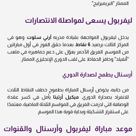
الممتاز "البريميرليج".
ليفربول يسعى لمواصلة الانتصارات
يدخل ليفربول المواجهة بقيادة مدربه
آرني سلوت
وهو في
المركز الثالث برصيد
6 نقاط
، بعدما حقق الفوز في أول مباراتين
من الموسم. الفريق الأحمر يعوّل على دعم جماهيره في ملعب
"أنفيلد" وحافز الحفاظ على لقب الدوري الإنجليزي الممتاز.
أرسنال يطمح لصدارة الدوري
من جانبه، يخوض أرسنال المباراة بطموح خطف النقاط الثلاث
للانفراد بصدارة الدوري.
ميكيل أرتيتا
يأمل في كسر عقدة
الوصافة التي لازمت الفريق في المواسم الثلاثة الماضية، معتمدًا
على استقرار التشكيلة وبداية قوية هذا الموسم.
موعد مباراة ليفربول وأرسنال والقنوات