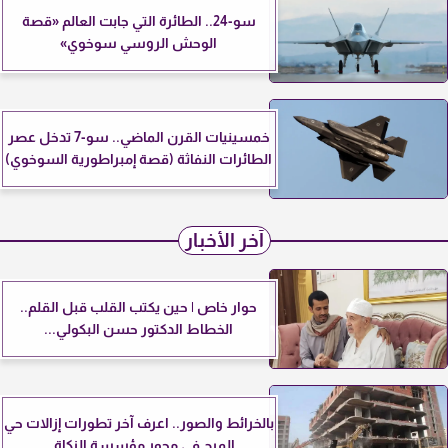
سو-24.. الطائرة التي جابت العالم «قصة
الوحش الروسي سوخوي»
خمسينيات القرن الماضي.. سو-7 تدخل عصر
الطائرات النفاثة (قصة إمبراطورية السوخوي)
آخر الأخبار
حوار خاص | حين يكتب القلب قبل القلم..
الخطاط الدكتور حسن البكولي...
بالخرائط والصور.. اعرف آخر تطورات إزالات حي
المرج في محور مؤسسة الزكاة...