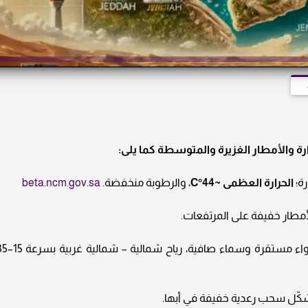
 والأمطار الغزيرة والمتوسطة كما يلى:
رة؛
الحرارة العظمى ~44°C
، والرطوبة منخفضة.
beta.ncm.gov.sa
طار خفيفة على المرتفعات.
: أجواء مستقرة وسماء صافية، رياح شمالية – شم
كّل سحب رعدية خفيفة في أبها.