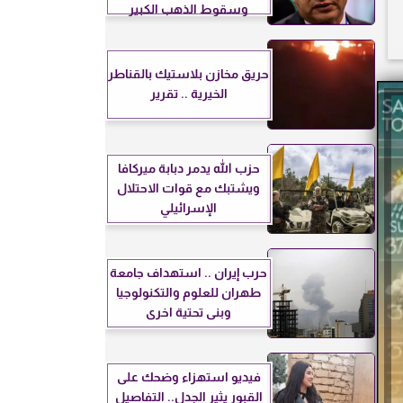
وسقوط الذهب الكبير
حريق مخازن بلاستيك بالقناطر
الخيرية .. تقرير
حزب الله يدمر دبابة ميركافا
ويشتبك مع قوات الاحتلال
الإسرائيلي
حرب إيران .. استهداف جامعة
طهران للعلوم والتكنولوجيا
وبنى تحتية اخرى
فيديو استهزاء وضحك على
القبور يثير الجدل.. التفاصيل