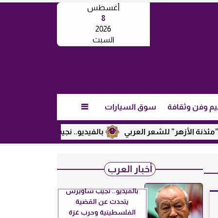
أغسطس
8
2026
السبت
يم وفن وثقافة
سوق السيارات

أزهر” للشعر العربي
بالفيديو.. نجيب ساويرس يكشف عن رأيه في
أخبار العرب
بالفيديو.. نجيب ساويرس
يتحدث عن القضية
الفلسطينية وحرب غزة