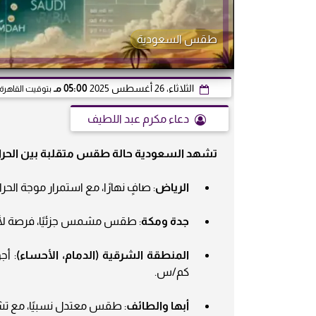
طقس السعودية
الثلاثاء، 26 أغسطس 2025
05:00 مـ
بتوقيت القاهرة
دعاء مكرم عبد اللطيف
تشهد السعودية حالة طقس متقلبة بين الحرارة
الرياض
: صافٍ نهارًا، مع استمرار موجة الحرا
جدة ومكة
: طقس مشمس جزئيًا، فرصة لأم
المنطقة الشرقية (الدمام، الأحساء)
كم/س.
أبها والطائف
: طقس معتدل نسبيًا، مع تش