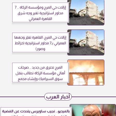
إزالات حي المرج ومؤسسة الزكاة .. 7
محاور استراتيجية تغير وجه شرق
القاهرة العمراني
إزالات حي المرج: القاهرة تغيّر وجهها
العمراني بـ7 محاور استراتيجية (خرائط
وصور)
المرج تحترق من جديد .. صرخات
أهالي مؤسسة الزكاة تطالب بنقل
سوق السيراميك وإنشاء مجمع
مطافئ استراتيجي
أخبار العرب
بالفيديو.. نجيب ساويرس يتحدث عن القضية