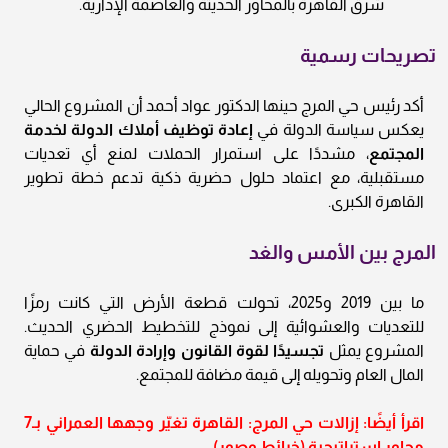
شرق القاهرة بالمحاور الحديثة والعاصمة الإدارية.
تصريحات رسمية
أكد رئيس حي المرج حينها الدكتور عواد أحمد أن المشروع الحالي
يعكس سياسة الدولة في
إعادة توظيف أملاك الدولة لخدمة
المجتمع
، مشددًا على استمرار الحملات لمنع أي تعديات
مستقبلية، مع اعتماد حلول حضرية ذكية تدعم خطة تطوير
القاهرة الكبرى.
المرج بين الأمس والغد
ما بين 2019 و2025، تحولت قطعة الأرض التي كانت رمزًا
للتعديات والعشوائية إلى نموذج للتخطيط الحضري الحديث.
المشروع يمثل
تجسيدًا لقوة القانون وإرادة الدولة
في حماية
المال العام وتحويله إلى قيمة مضافة للمجتمع.
اقرأ أيضًا: إزالات حي المرج: القاهرة تغيّر وجهها العمراني بـ7
محاور استراتيجية (خرائط وصور)