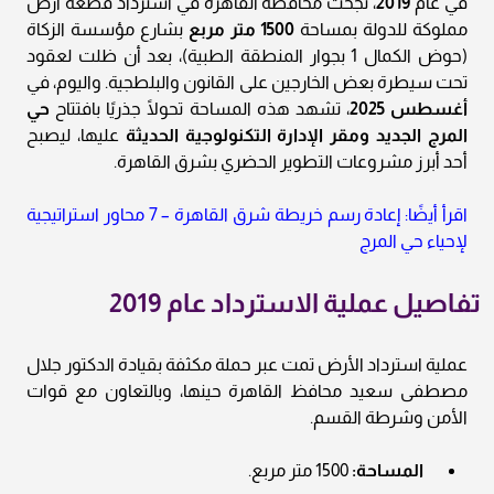
في عام
2019
، نجحت محافظة القاهرة في استرداد قطعة أرض
مملوكة للدولة بمساحة
1500 متر مربع
بشارع مؤسسة الزكاة
(حوض الكمال 1 بجوار المنطقة الطبية)، بعد أن ظلت لعقود
تحت سيطرة بعض الخارجين على القانون والبلطجية. واليوم، في
أغسطس 2025
، تشهد هذه المساحة تحولًا جذريًا بافتتاح
حي
المرج الجديد ومقر الإدارة التكنولوجية الحديثة
عليها، ليصبح
أحد أبرز مشروعات التطوير الحضري بشرق القاهرة.
اقرأ أيضًا: إعادة رسم خريطة شرق القاهرة – 7 محاور استراتيجية
لإحياء حي المرج
تفاصيل عملية الاسترداد عام 2019
عملية استرداد الأرض تمت عبر حملة مكثفة بقيادة الدكتور جلال
مصطفى سعيد محافظ القاهرة حينها، وبالتعاون مع قوات
الأمن وشرطة القسم.
المساحة:
1500 متر مربع.