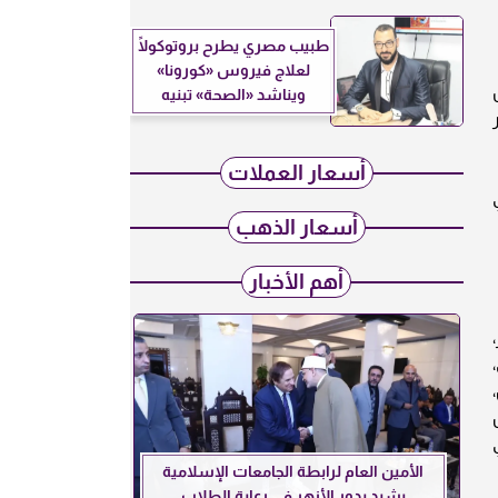
طبيب مصري يطرح بروتوكولًا
لعلاج فيروس «كورونا»
كل
ويناشد «الصحة» تبنيه
أسعار العملات
في
أسعار الذهب
أهم الأخبار
،
يار 24 اليمن،
الأمين العام لرابطة الجامعات الإسلامية
يشيد بدور الأزهر في رعاية الطلاب