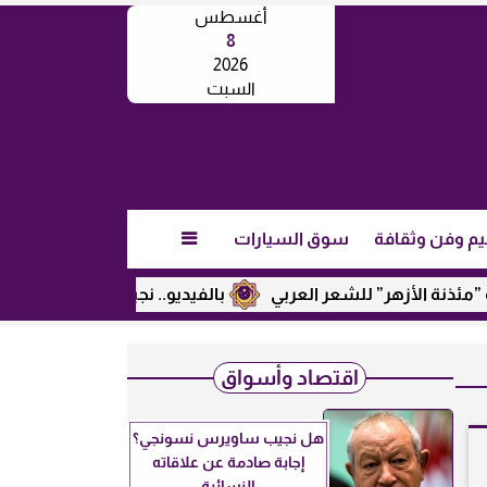
أغسطس
8
2026
السبت
يم وفن وثقافة
سوق السيارات

أزهر” للشعر العربي
بالفيديو.. نجيب ساويرس يكشف عن رأيه في
اقتصاد وأسواق
هل نجيب ساويرس نسونجي؟
إجابة صادمة عن علاقاته
النسائية