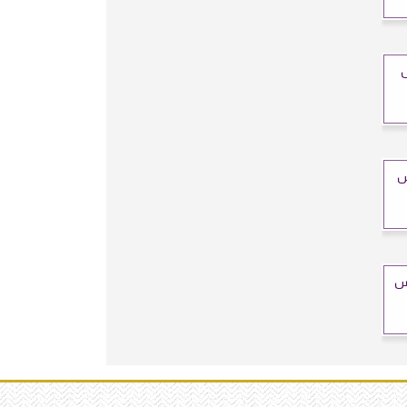
س
س
يس