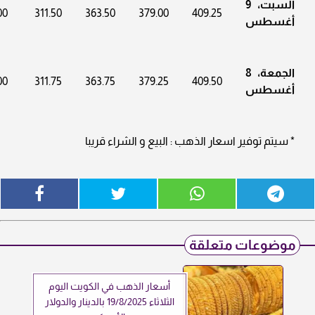
السبت، 9
00
311.50
363.50
379.00
409.25
أغسطس
الجمعة، 8
00
311.75
363.75
379.25
409.50
أغسطس
* سيتم توفير اسعار الذهب : البيع و الشراء قريبا
موضوعات متعلقة
أسعار الذهب في الكويت اليوم
الثلاثاء 19/8/2025 بالدينار والدولار