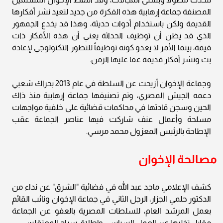
المصنفة جماعة إرهابية هذه الفكرة من جديد لتعيد نشر أفكارها
القديمة ولكن باستخدام أدوات حديثة، وهذا قد يخدع الجمهور
الذي قد يظن أن توظيف الحداثة يعني أن هذه الأفكار ذات
قيمة، بينما الأمر لا يعدو كونه توظيفاً للتطور التكنولوجي لإعادة
بث ونشر أفكار قديمة عفا عليها الزمن.
وجماعة الإخوان أزيحت عن السلطة في عام 2013 بحراك شعبي
دعمه الجيش المصري، وتم تصنيفها جماعة إرهابية منذ ذاك
الحين وسجن قادتها في محاكمات قضائية على خلفية مواجهات
مسلحة وأعمال عنف شاركت فيها عناصر الجماعة عقب
الإطاحة بالرئيس المعزول محمد مرسي.
مصالحة الإخوان
كشف الإعلامي ماجد عبد الله في فضائية "الشرق" عن نداء من
الدكتور حلمي الجزار، الرجل الثاني في جماعة الإخوان ونائب القائم
بعمل المرشد العام، للسلطات المصرية بالعفو عن الجماعة
مقابل تخليها عن العمل السياسي وإطلاق سراح المعتقلين.