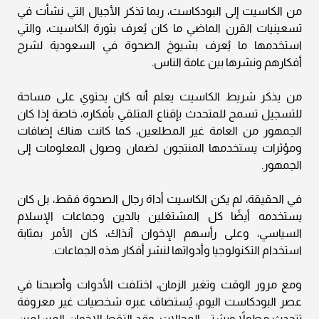
من الكاسيت إلى البودكاست، ربما تذكر الأجيال التي نشأت في
تسعينيات القرن الماضي ما كان يُعرف بثورة الكاسيت، والتي
استخدمها ما يُعرف بشيوخ الصحوة في السعودية لشرح
أفكارهم ونشرها بين عامة الناس.
من يذكر شريط الكاسيت يعلم أنه كان يحتوي على مساحة
للتسجيل تسمح للمتحدث بإقناع المتلقي بأفكاره، خاصة إذا كان
الجمهور من العامة غير المطلعين، كما كانت هناك إضافات
ومؤثرات يستخدمها المنتجون لضمان وصول المعلومات إلى
الجمهور.
في الحقيقة، لم يكن الكاسيت أداة رجال الصحوة فقط، بل كان
يستخدمه أيضًا كل المشتغلين بالدين وجماعات الإسلام
السياسي، وعلى رأسهم الإخوان آنذاك، كان الأمر بمثابة
استخدام التكنولوجيا وأدواتها لنشر أفكار هذه الجماعات.
ومع مرور الوقت وتغير الزمان، اختلفت الأدوات وأصبحنا في
عصر البودكاست اليوم، يُستضاف عبره شخصيات غير معروفة
تتحدث مطولاً وبشتى المجالات، وقد التقط الإخوان المسلمين