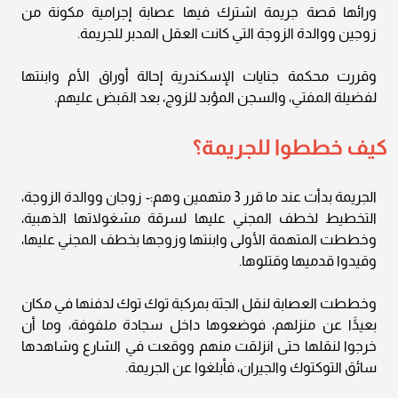
ورائها قصة جريمة اشترك فيها عصابة إجرامية مكونة من
زوجين ووالدة الزوجة التي كانت العقل المدبر للجريمة.
وقررت محكمة جنايات الإسكندرية إحالة أوراق الأم وابنتها
لفضيلة المفتي، والسجن المؤبد للزوج، بعد القبض عليهم.
كيف خططوا للجريمة؟
الجريمة بدأت عند ما قرر 3 متهمين وهم:- زوجان ووالدة الزوجة،
التخطيط لخطف المجني عليها لسرقة مشغولاتها الذهبية،
وخططت المتهمة الأولى وابنتها وزوجها بخطف المجني عليها،
وقيدوا قدميها وقتلوها.
وخططت العصابة لنقل الجثة بمركبة توك توك لدفنها في مكان
بعيدًَا عن منزلهم، فوضعوها داخل سجادة ملفوفة، وما أن
خرجوا لنقلها حتى انزلقت منهم ووقعت في الشارع وشاهدها
سائق التوكتوك والجيران، فأبلغوا عن الجريمة.