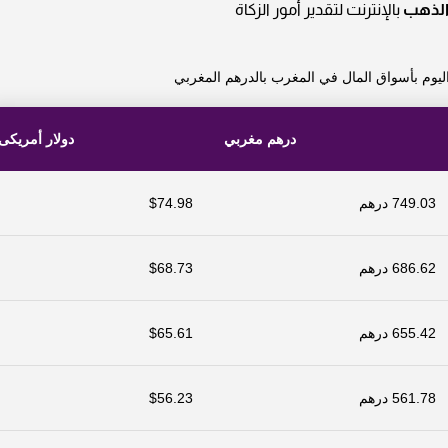
الذهب
بالإنترنت لتقدير أمور الزكاة
يوم بأسواق المال في المغرب بالدرهم المغربي
درهم مغربي
دولار أمريكى
749.03 درهم
$74.98
686.62 درهم
$68.73
655.42 درهم
$65.61
561.78 درهم
$56.23