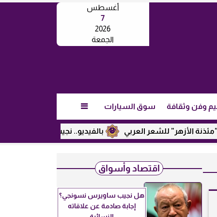
أغسطس
7
2026
الجمعة
يم وفن وثقافة
سوق السيارات

ر” للشعر العربي
بالفيديو.. نجيب ساويرس يكشف عن رأيه في تر
اقتصاد وأسواق
هل نجيب ساويرس نسونجي؟
إجابة صادمة عن علاقاته
النسائية