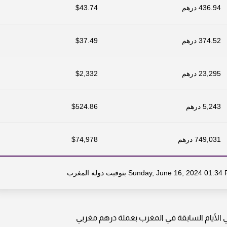
436.94 درهم
$43.74
374.52 درهم
$37.49
23,295 درهم
$2,332
5,243 درهم
$524.86
749,031 درهم
$74,978
أيام السابقة في المغرب بعملة درهم مغربي