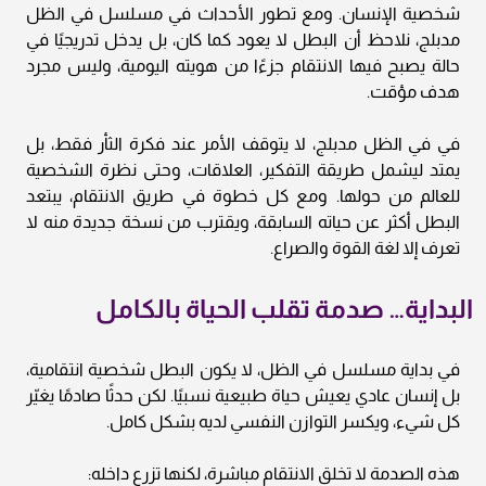
شخصية الإنسان. ومع تطور الأحداث في مسلسل في الظل
مدبلج، نلاحظ أن البطل لا يعود كما كان، بل يدخل تدريجيًا في
حالة يصبح فيها الانتقام جزءًا من هويته اليومية، وليس مجرد
هدف مؤقت.
في في الظل مدبلج، لا يتوقف الأمر عند فكرة الثأر فقط، بل
يمتد ليشمل طريقة التفكير، العلاقات، وحتى نظرة الشخصية
للعالم من حولها. ومع كل خطوة في طريق الانتقام، يبتعد
البطل أكثر عن حياته السابقة، ويقترب من نسخة جديدة منه لا
تعرف إلا لغة القوة والصراع.
البداية… صدمة تقلب الحياة بالكامل
في بداية مسلسل في الظل، لا يكون البطل شخصية انتقامية،
بل إنسان عادي يعيش حياة طبيعية نسبيًا. لكن حدثًا صادمًا يغيّر
كل شيء، ويكسر التوازن النفسي لديه بشكل كامل.
هذه الصدمة لا تخلق الانتقام مباشرة، لكنها تزرع داخله: