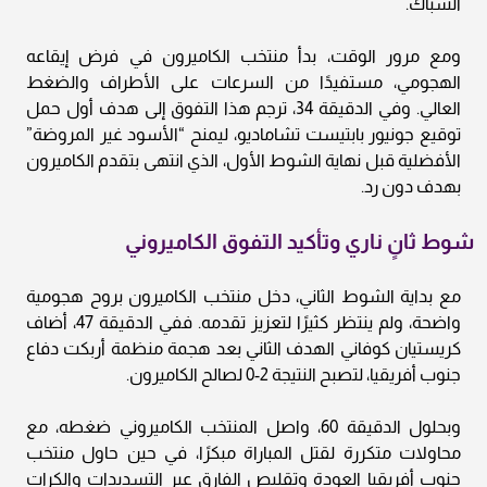
الشباك.
ومع مرور الوقت، بدأ منتخب الكاميرون في فرض إيقاعه
الهجومي، مستفيدًا من السرعات على الأطراف والضغط
العالي. وفي الدقيقة 34، ترجم هذا التفوق إلى هدف أول حمل
توقيع جونيور بابتيست تشاماديو، ليمنح “الأسود غير المروضة”
الأفضلية قبل نهاية الشوط الأول، الذي انتهى بتقدم الكاميرون
بهدف دون رد.
شوط ثانٍ ناري وتأكيد التفوق الكاميروني
مع بداية الشوط الثاني، دخل منتخب الكاميرون بروح هجومية
واضحة، ولم ينتظر كثيرًا لتعزيز تقدمه. ففي الدقيقة 47، أضاف
كريستيان كوفاني الهدف الثاني بعد هجمة منظمة أربكت دفاع
جنوب أفريقيا، لتصبح النتيجة 2-0 لصالح الكاميرون.
وبحلول الدقيقة 60، واصل المنتخب الكاميروني ضغطه، مع
محاولات متكررة لقتل المباراة مبكرًا، في حين حاول منتخب
جنوب أفريقيا العودة وتقليص الفارق عبر التسديدات والكرات