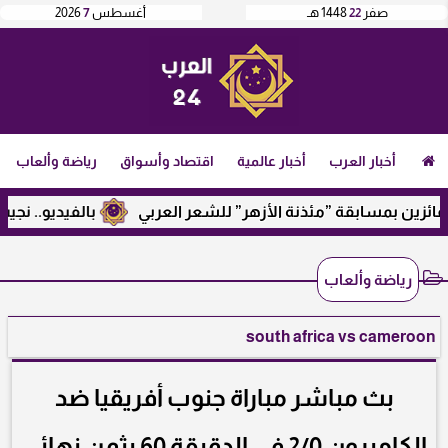
صفر
22
1448 هـ
أغسطس
7
2026
أخبار العرب
أخبار عالمية
اقتصاد وأسواق
رياضة وألعاب
ن بمسابقة ”مئذنة الأزهر” للشعر العربي
بالفيديو.. نجيب ساوي
رياضة وألعاب
south africa vs cameroon
بث مباشر مباراة جنوب أفريقيا ضد
الكاميرون 2/0 في الدقيقة 60 بثمن نهائي