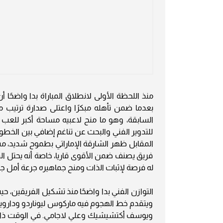
منذ اللحظة الأولى لانطلاق المباراة بدا واضحً
السابقة، وهو ما منح لاعبيه مساحة أكبر للعب
للتدوير الفني والبحث عن تناغم إضافي بين الخطوط
المقابل ظهر الشارقة الإماراتي بطموح شديد، مستف
فريق يصنف ضمن الأقوى قاريا، خاصة أنه يحتل الم
له فرصة لإثبات الذات ومنح جماهيره جرعة أمل جد
ويتقدم خط الهجوم فيه ماركوس ليوناردو وداروين ن