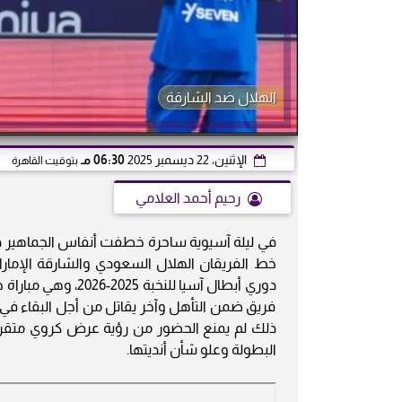
الهلال ضد الشارقة
الإثنين، 22 ديسمبر 2025
06:30 مـ
بتوقيت القاهرة
رحيم أحمد العلامي
في ليلة آسيوية ساحرة خطفت أنفاس الجماهير داخ
خط الفريقان الهلال السعودي والشارقة الإمارات
دوري أبطال آسيا لل
فريق ضمن التأهل وآخر يقاتل من أجل البقاء في دا
ذلك لم يمنع الحضور من رؤية عرض كروي متقن في
البطولة وعلو شأن أنديتها.