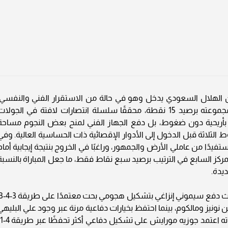
ا أن الهلال السعودي يدخل وهو في حالة من الاستقرار الفني والنفسي،
بعدما ضمن تأهله مبكرًا واعتلى صدارة ترتيب مجموعته برصيد 15 نقطة، محققًا سلسلة انتصارات لافتة في الجولا
 بأريحية دون ضغوط، بل دفع الجهاز الفني لمنح بعض النجوم مساحة
 الثلاثة قبل الدخول إلى الأدوار الإقصائية ذات الحساسية العالية. وفي
يدًا من عاملي الأرض والجمهور، وراغبًا في الخروج بنتيجة إيجابية أمام
ركز السابع في الترتيب برصيد سبع نقاط فقط، ما جعل المباراة بالنسبة
يدة.
ونيز ومالكوم، بينما احتفظ بخيارات دفاعية مرنة عبر وجود علي البليهي