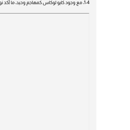
4-1، مع وجود كايو لوكاس كمهاجم وحيد، ما أكد نوايا الشارقة في امتصاص الاندفاع الهلالي والاعتماد على المرتدات.