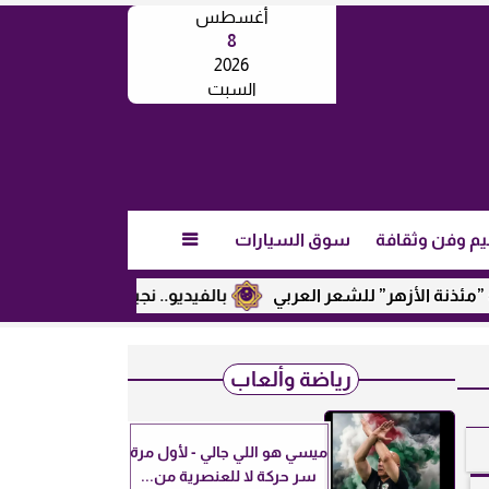
أغسطس
8
2026
السبت
يم وفن وثقافة
سوق السيارات

هر” للشعر العربي
بالفيديو.. نجيب ساويرس يكشف عن رأيه في 
رياضة وألعاب
ميسي هو اللي جالي - لأول مرة
سر حركة لا للعنصرية من...