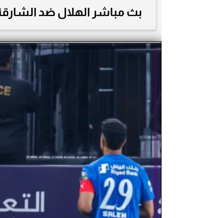
بث مباشر الهلال ضد الشارقة 0-0 في الدقيقة 35 بدوري أبطال آسيا 26