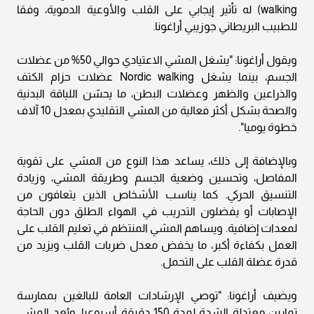
walking) له تأثير إيجابي على القلب والأوعية الدموية، وفقا
للطبيب البريطاني جوزيبي أراغونا.
ويقول أراغونا: "يشغل المشي الاعتيادي حوالي 50% من عضلات
الجسم، بينما يشغل Nordic walking عضلات حزام الكتف
والذراعين والظهر وعضلات البطن، ما يحسّن اللياقة البدنية
والصحة بشكل أكثر فعالية من المشي التقليدي بمعدل 10 آلاف
خطوة يوميا".
وبالإضافة إلى ذلك، يساعد هذا النوع من المشي على تقوية
المفاصل، وتحسين وضعية الجسم وطريقة المشي، وزيادة
التنسيق الحركي. كما يناسب الأشخاص الذين يتعافون من
الإصابات أو يفضلون التدريب في الهواء الطلق دون الحاجة
لمعدات إضافية. ويساهم المشي المنتظم في تعليم القلب على
العمل بكفاءة أكبر، ما يخفض معدل ضربات القلب ويزيد من
قدرة عضلة القلب على التحمل.
ويضيف أراغونا: "توصي الإرشادات العامة للبالغين بممارسة
تمارين معتدلة الشدة لمدة 150 دقيقة أسبوعيا، ويُعد المشي