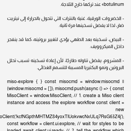
botulinum» عند تركها خارج الثلاجة.
- الخضروات الورقية، غنية بالنترات التي تتحول بالحرارة إلى نيتريت
ضار، لذا لا يفضل تسخينها مرة ثانية.
- البيض، تسخينه بعد الطهي يؤدي لتغيير بروتينه، كما قد ينفجر
داخل الميكروويف.
- المشروم، يفضل تناوله طازجًا، لأن إعادة تسخينه تسبب تحلل
البروتين ونمو البكتيريا المسببة للتسمم الغذائي.
miso-explore { } const misocmd = window.misocmd ||
(window.misocmd = []); misocmd.push(async () => { const
MisoClient = window.MisoClient; // 1. create a Miso client
instance and access the explore workflow const client =
new
oClient('kcfNGpthMHTMZ84yoxTlUokvwcNxULq7RsG63Z4j');
const workflow = client.ui.explore; // wait for styles to be
loaded await client.ui.ready; // 2. tell the workflow which