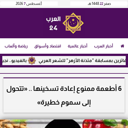
صفر
22
1448 هـ
أغسطس
7
2026
أخبار العرب
أخبار عالمية
اقتصاد وأسواق
رياضة وألعاب
زين بمسابقة ”مئذنة الأزهر” للشعر العربي
بالفيديو.. نجيب س
6 أطعمة ممنوع إعادة تسخينها .. «تتحول
إلى سموم خطيرة»