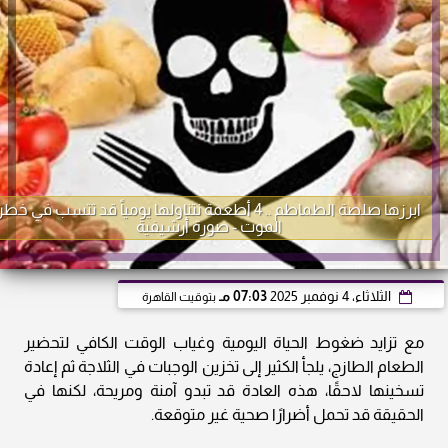
ابرزها صلصة الطماطم .. 4 أطعمة نتناولها يومياً قد تتسب في خطر
الموت - صورة أرشيفية
الثلاثاء، 4 نوفمبر 2025
07:03 مـ
بتوقيت القاهرة
مع تزايد ضغوط الحياة اليومية وغياب الوقت الكافي لتحضير
الطعام الطازج، يلجأ الكثير إلى تخزين الوجبات في الثلاجة ثم إعادة
تسخينها لاحقًا، هذه العادة قد تبدو آمنة ومريحة، لكنها في
الحقيقة قد تحمل أضرارًا صحية غير متوقعة.