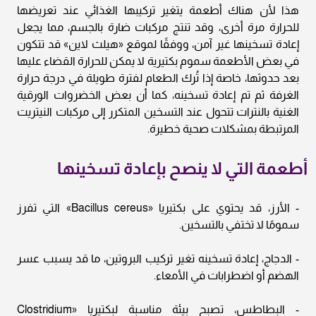
هذا لأن هناك أطعمة يتغير تركيبها الغذائي عند تعريضها
للحرارة مرة أخرى، وقد تنتج مركبات ضارة بالجسم، مما يجعل
إعادة تسخينها غير آمن، ووفقًا لموقع «هيلث لاين» قد تتكون
في بعض الأطعمة سموم بكتيرية لا يمكن للحرارة القضاء عليها
بعد حدوثها، خاصة إذا تُرك الطعام لفترة طويلة في درجة حرارة
الغرفة ثم تم إعادة تسخينه، كما أن بعض الخضروات الورقية
الغنية بالنترات تتحول عند التسخين المتكرر إلى مركبات النيتريت
المرتبطة بمشكلات صحية خطيرة.
أطعمة التي لا ينصح بإعادة تسخينها
- الأرز، قد يحتوي على بكتيريا «Bacillus cereus» التي تفرز
سمومًا لا تختفي بالتسخين.
- الدجاج، إعادة تسخينه تغير تركيب البروتين، ما قد يسبب عسر
الهضم أو اضطرابات في الأمعاء.
- البطاطس، تصبح بيئة مناسبة لبكتيريا «Clostridium