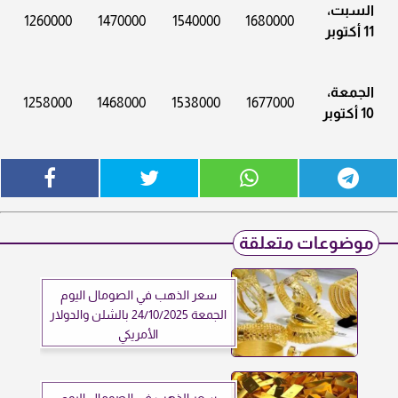
السبت،
1260000
1470000
1540000
1680000
11 أكتوبر
الجمعة،
1258000
1468000
1538000
1677000
10 أكتوبر
موضوعات متعلقة
سعر الذهب في الصومال اليوم
الجمعة 24/10/2025 بالشلن والدولار
الأمريكي