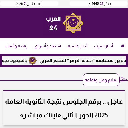
صفر
22
1448 هـ
أغسطس
7
2026
أخبار العرب
أخبار عالمية
اقتصاد وأسواق
رياضة وألعاب
ن بمسابقة ”مئذنة الأزهر” للشعر العربي
بالفيديو.. نجيب ساوي
تعليم وفن وثقافة
عاجل .. برقم الجلوس نتيجة الثانوية العامة
2025 الدور الثاني «لينك مباشر»