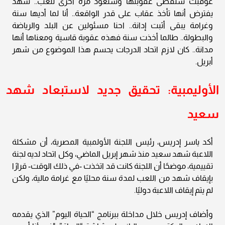
عوقبت ستقضى عقوبتها وستعود مرة أخرى للعب.. شهد
يفترض أنها تأخذ عقاب على قدر الواقعة.. أنا لما أديها سنة
وغرامة يبقى أثبت إدانة.. احنا مسئولين عن البلد والرياضة
والبطولة.. طالما أخذت سنة فهذه عقوبة قاسية ومعناها أنها
مدانة.. كان لازم اتحاد الدرجات يحسم هذا الموضوع من شهر
أبريل.
الأوليمبية: تحقيق جديد لاستبعاد شهد
سعيد
أكد ياسر إدريس، رئيس اللجنة الأولمبية المصرية، أن مشكلة
اللاعبة شهد سعيد منذ شهر إبريل الماضي، وكل اتحاد لديه لجنة
تقييمية، موضحًا أن اللجنة كانت قد اتخذت -في ذلك الوقت- قرارًا
بإيقاف شهد من اللعب لمدة سنة محليًا مع غرامة مالية، ولكن
لم يتم إيقاف اللاعبة دوليًا.
وأضاف إدريس خلال مداخلة ببرنامج “الحياة اليوم” الذي يقدمه