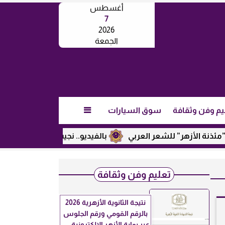
أغسطس
7
2026
الجمعة
يم وفن وثقافة
سوق السيارات

ر” للشعر العربي
بالفيديو.. نجيب ساويرس يكشف عن رأيه في تر
تعليم وفن وثقافة
نتيجة الثانوية الأزهرية 2026
بالرقم القومي ورقم الجلوس
عبر بوابة الأزهر الإلكترونية.....