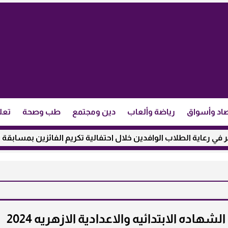
اد وأسواق
رياضة وألعاب
دين ومجتمع
طب وصحة
تعل
لطلاب الوافدين خلال احتفالية تكريم الفائزين بمسابقة ”مئذنة الأزه
بوابه الازهر الالكترونيه.. نتيجه الشهاده الابتدائيه والاعدادية الازهريه 2024