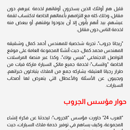
قليل هم أولئك الذين يسخرون أوقاتهم لخدمة غيرهم، دون
مقابل، وذلك كله مع التزامهم بأعمالهم الخاصة لاكتساب لقمة
عيشهم، بيد أنهم يأبون إلا أن يجودوا بوقتهم، أو ببعض منه
لخدمة الناس دون مقابل.
"ريجاتا جروب"، تجربة شخصية للمهندس أحمد كمال وشقيقه
المهندس محمد كمال، حيث أنشئا المجموعة العامة على موقع
التواصل الاجتماعي "فيس بوك"، وكذا عبر منصة المراسلات
الخاصة "واتساب"؛ لخدمة جميع مالكي السيارة ماركة فيات من
طراز رجياتا العتيقة؛ يشاركه جمع من الملاك يتبادلون خبراتهم،
ويجيبون عن الأسئلة والأعطال التي يتعرض لها أصحاب
السيارات.
حوار مؤسس الجروب
"العرب 24" حاورت مؤسس "الجروب"؛ ليحدثنا عن فكرة إنشاء
المجموعة، وكيف يساهم في توفير خدمة ملاك السيارات، حيث